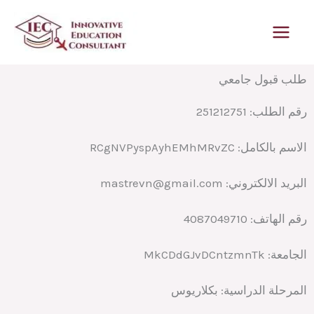
خطي
لى
لمحتوى
طلب قبول جامعي
رقم الطلب:
251212751
الاسم بالكامل:
RCgNVPyspAyhEMhMRvZC
البريد الالكتروني:
mastrevn@gmail.com
رقم الهاتف:
4087049710
الجامعة:
MkCDdGJvDCntzmnTk
المرحلة الدراسية:
بكلاريوس