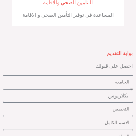
الـتأمين الصحي والاقامة
المساعدة في توفير التأمين الصحي و الاقامة
بوابة التقديم
احصل على قبولك
U
n
p
i
r
m
v
o
a
e
N
g
j
r
a
r
c
o