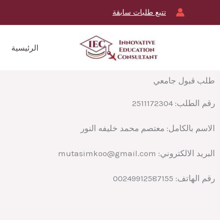
خطي
تتبع طلبات سابقة
لى
لمحتوى
الرئيسية
طلب قبول جامعي
رقم الطلب:
2511172304
الاسم بالكامل:
معتصم محمد خليفه النور
البريد الالكتروني:
mutasimkoo@gmail.com
رقم الهاتف:
00249912587155