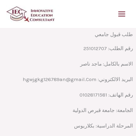
خطي
لى
لمحتوى
طلب قبول جامعي
رقم الطلب:
251012707
الاسم بالكامل:
البريد الالكتروني:
hgwjgkg126789an@gmail.Com
رقم الهاتف:
01028171581
الجامعة:
جامعة قبرص الدولية
المرحلة الدراسية:
بكلاريوس